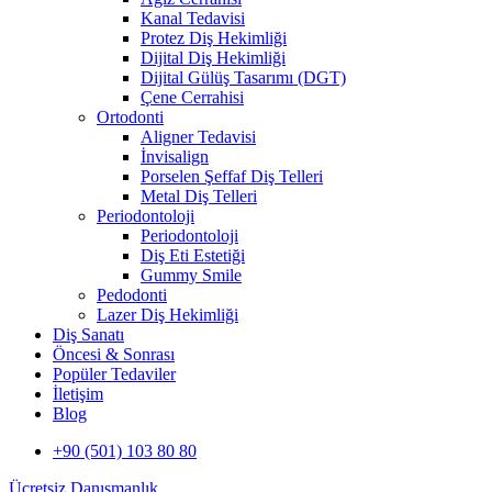
Kanal Tedavisi
Protez Diş Hekimliği
Dijital Diş Hekimliği
Dijital Gülüş Tasarımı (DGT)
Çene Cerrahisi
Ortodonti
Aligner Tedavisi
İnvisalign
Porselen Şeffaf Diş Telleri
Metal Diş Telleri
Periodontoloji
Periodontoloji
Diş Eti Estetiği
Gummy Smile
Pedodonti
Lazer Diş Hekimliği
Diş Sanatı
Öncesi & Sonrası
Popüler Tedaviler
İletişim
Blog
+90 (501) 103 80 80
Ücretsiz Danışmanlık