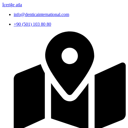
İçeriğe atla
info@denticainternational.com
+90 (501) 103 80 80