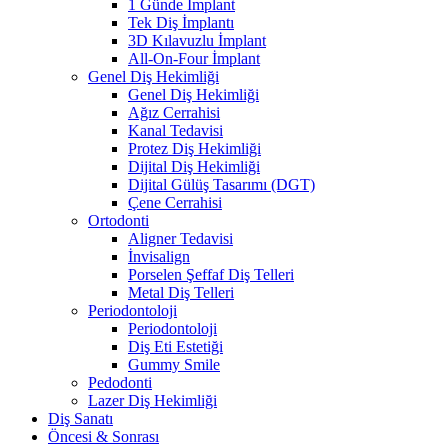
1 Günde İmplant
Tek Diş İmplantı
3D Kılavuzlu İmplant
All-On-Four İmplant
Genel Diş Hekimliği
Genel Diş Hekimliği
Ağız Cerrahisi
Kanal Tedavisi
Protez Diş Hekimliği
Dijital Diş Hekimliği
Dijital Gülüş Tasarımı (DGT)
Çene Cerrahisi
Ortodonti
Aligner Tedavisi
İnvisalign
Porselen Şeffaf Diş Telleri
Metal Diş Telleri
Periodontoloji
Periodontoloji
Diş Eti Estetiği
Gummy Smile
Pedodonti
Lazer Diş Hekimliği
Diş Sanatı
Öncesi & Sonrası