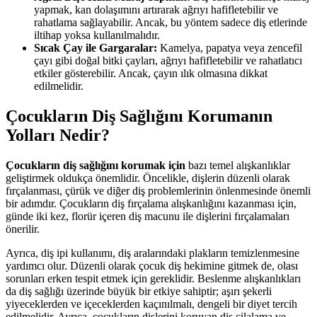
yapmak, kan dolaşımını artırarak ağrıyı hafifletebilir ve
rahatlama sağlayabilir. Ancak, bu yöntem sadece diş etlerinde
iltihap yoksa kullanılmalıdır.
Sıcak Çay ile Gargaralar:
Kamelya, papatya veya zencefil
çayı gibi doğal bitki çayları, ağrıyı hafifletebilir ve rahatlatıcı
etkiler gösterebilir. Ancak, çayın ılık olmasına dikkat
edilmelidir.
Çocukların Diş Sağlığını Korumanın
Yolları Nedir?
Çocukların diş sağlığını korumak için
bazı temel alışkanlıklar
geliştirmek oldukça önemlidir. Öncelikle, dişlerin düzenli olarak
fırçalanması, çürük ve diğer diş problemlerinin önlenmesinde önemli
bir adımdır. Çocukların diş fırçalama alışkanlığını kazanması için,
günde iki kez, florür içeren diş macunu ile dişlerini fırçalamaları
önerilir.
Ayrıca, diş ipi kullanımı, diş aralarındaki plakların temizlenmesine
yardımcı olur. Düzenli olarak çocuk diş hekimine gitmek de, olası
sorunları erken tespit etmek için gereklidir. Beslenme alışkanlıkları
da diş sağlığı üzerinde büyük bir etkiye sahiptir; aşırı şekerli
yiyeceklerden ve içeceklerden kaçınılmalı, dengeli bir diyet tercih
edilmelidir. Ayrıca, çocukların dişlerini koruyan diş cilalama ve