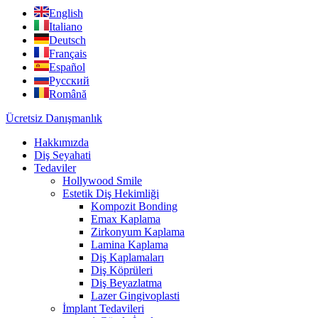
English
Italiano
Deutsch
Français
Español
Русский
Română
Ücretsiz Danışmanlık
Hakkımızda
Diş Seyahati
Tedaviler
Hollywood Smile
Estetik Diş Hekimliği
Kompozit Bonding
Emax Kaplama
Zirkonyum Kaplama
Lamina Kaplama
Diş Kaplamaları
Diş Köprüleri
Diş Beyazlatma
Lazer Gingivoplasti
İmplant Tedavileri