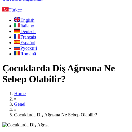
Türkçe
English
Italiano
Deutsch
Français
Español
Русский
Română
Çocuklarda Diş Ağrısına Ne
Sebep Olabilir?
Home
»
Genel
»
Çocuklarda Diş Ağrısına Ne Sebep Olabilir?