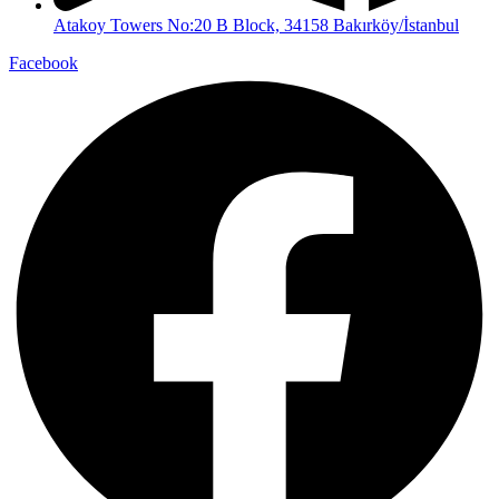
Atakoy Towers No:20 B Block, 34158 Bakırköy/İstanbul
Facebook