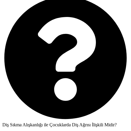
Diş Sıkma Alışkanlığı ile Çocuklarda Diş Ağrısı İlişkili Midir?