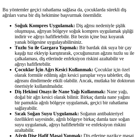
Bu yöntemler geçici rahatlama sağlasa da, çocuklarda sürekli diş
ağrıları varsa bir diş hekimine başvurmak önemlidir.
Soğuk Kompres Uygulamak:
Diş ağrısı nedeniyle şişlik
oluşmuşsa, ağrıyan bölgeye soğuk kompres uygulamak şişliği
indirir ve ağrıyı hafifletebilir. Bir bezin içine buz koyarak
yanak bölgesine uygulayabilirsiniz.
Tuzlu Su ile Gargara Yapmak:
Bir bardak ılık suya bir çay
kaşığı tuz ekleyip karıştırarak, çocuğunuzun ağzını tuzlu su ile
çalkalaması, diş etlerinde enfeksiyon riskini azaltabilir ve
ağrıyı hafifletebilir.
Çocuklar İçin Ağrı Kesici Kullanmak:
Çocuklar için özel
olarak formüle edilmiş ağrı kesici şuruplar veya tabletler, diş
ağrısını dindirmede etkili olabilir. Ancak, mutlaka bir doktorun
önerisiyle kullanılmalıdır.
Diş Hekimi Onayı ile Nane Yağı Kullanmak:
Nane yağı,
doğal bir ağrı kesici olarak bilinir. Birkaç damla nane yağını
bir pamukla ağrılı bölgeye uygulamak, geçici bir rahatlama
sağlayabilir.
Sıcak Soğan Suyu Uygulamak:
Soğanın antibakteriyel
özellikleri sayesinde, ağrılı bölgeye birkaç damla taze soğan
suyu uygulamak, ağrıyı hafifletebilir ve enfeksiyon riskini
azaltabilir.
Ağrılı Dişe Hafif Masaj Yapmak:
Diş etlerine nazikçe masaj