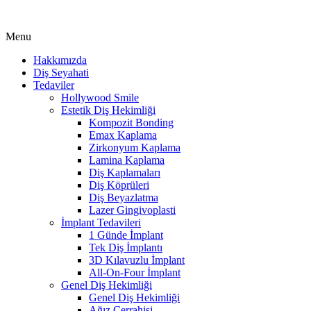
Menu
Hakkımızda
Diş Seyahati
Tedaviler
Hollywood Smile
Estetik Diş Hekimliği
Kompozit Bonding
Emax Kaplama
Zirkonyum Kaplama
Lamina Kaplama
Diş Kaplamaları
Diş Köprüleri
Diş Beyazlatma
Lazer Gingivoplasti
İmplant Tedavileri
1 Günde İmplant
Tek Diş İmplantı
3D Kılavuzlu İmplant
All-On-Four İmplant
Genel Diş Hekimliği
Genel Diş Hekimliği
Ağız Cerrahisi