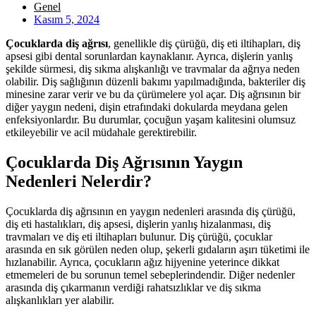
Genel
Kasım 5, 2024
Çocuklarda diş ağrısı
, genellikle diş çürüğü, diş eti iltihapları, diş
apsesi gibi dental sorunlardan kaynaklanır. Ayrıca, dişlerin yanlış
şekilde sürmesi, diş sıkma alışkanlığı ve travmalar da ağrıya neden
olabilir. Diş sağlığının düzenli bakımı yapılmadığında, bakteriler diş
minesine zarar verir ve bu da çürümelere yol açar. Diş ağrısının bir
diğer yaygın nedeni, dişin etrafındaki dokularda meydana gelen
enfeksiyonlardır. Bu durumlar, çocuğun yaşam kalitesini olumsuz
etkileyebilir ve acil müdahale gerektirebilir.
Çocuklarda Diş Ağrısının Yaygın
Nedenleri Nelerdir?
Çocuklarda diş ağrısının en yaygın nedenleri arasında diş çürüğü,
diş eti hastalıkları, diş apsesi, dişlerin yanlış hizalanması, diş
travmaları ve diş eti iltihapları bulunur. Diş çürüğü, çocuklar
arasında en sık görülen neden olup, şekerli gıdaların aşırı tüketimi ile
hızlanabilir. Ayrıca, çocukların ağız hijyenine yeterince dikkat
etmemeleri de bu sorunun temel sebeplerindendir. Diğer nedenler
arasında diş çıkarmanın verdiği rahatsızlıklar ve diş sıkma
alışkanlıkları yer alabilir.