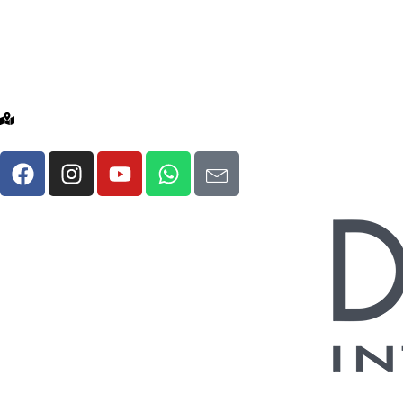
info@denticainternational.com
+90 (501) 104 80 80
Atakoy Towers No:20 B Block, 34158 Bakırköy/İstan
English
Türkçe
Italiano
Deutsch