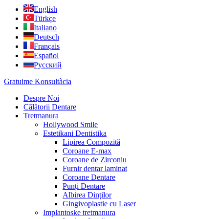
English
Türkçe
Italiano
Deutsch
Français
Español
Русский
Gratuime Konsultàcia
Despre Noi
Călătorii Dentare
Tretmanura
Hollywood Smile
Estetikani Dentistika
Lipirea Compozită
Coroane E-max
Coroane de Zirconiu
Furnir dentar laminat
Coroane Dentare
Punți Dentare
Albirea Dinților
Gingivoplastie cu Laser
Implantoske tretmanura