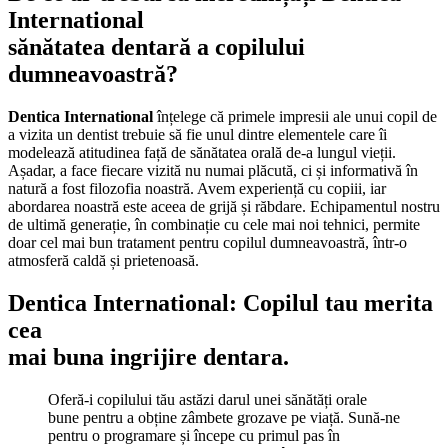
International
sănătatea dentară a copilului
dumneavoastră?
Dentica International
înțelege că primele impresii ale unui copil de
a vizita un dentist trebuie să fie unul dintre elementele care îi
modelează atitudinea față de sănătatea orală de-a lungul vieții.
Așadar, a face fiecare vizită nu numai plăcută, ci și informativă în
natură a fost filozofia noastră. Avem experiență cu copiii, iar
abordarea noastră este aceea de grijă și răbdare. Echipamentul nostru
de ultimă generație, în combinație cu cele mai noi tehnici, permite
doar cel mai bun tratament pentru copilul dumneavoastră, într-o
atmosferă caldă și prietenoasă.
Dentica International: Copilul tau merita
cea
mai buna ingrijire dentara.
Oferă-i copilului tău astăzi darul unei sănătăți orale
bune pentru a obține zâmbete grozave pe viață. Sună-ne
pentru o programare și începe cu primul pas în