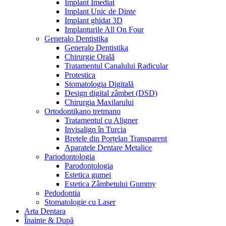
Implant Imediat
Implant Unic de Dinte
Implant ghidat 3D
Implanturile All On Four
Generalo Dentistika
Generalo Dentistika
Chirurgie Orală
Tratamentul Canalului Radicular
Protestica
Stomatologia Digitală
Design digital zâmbet (DSD)
Chirurgia Maxilarului
Ortodontikano tretmano
Tratamentul cu Aligner
Invisalign în Turcia
Bretele din Porțelan Transparent
Aparatele Dentare Metalice
Pariodontologia
Parodontologia
Estetica gumei
Estetica Zâmbetului Gummy
Pedodontia
Stomatologie cu Laser
Arta Dentara
Înainte & După