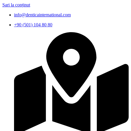
Sari la conținut
info@denticainternational.com
+90 (501) 104 80 80