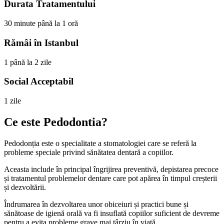
Durata Tratamentului
30 minute până la 1 oră
Rămâi în Istanbul
1 până la 2 zile
Social Acceptabil
1 zile
Ce este Pedodontia?
Pedodonția este o specialitate a stomatologiei care se referă la
probleme speciale privind sănătatea dentară a copiilor.
Aceasta include în principal îngrijirea preventivă, depistarea precoce
și tratamentul problemelor dentare care pot apărea în timpul creșterii
și dezvoltării.
Îndrumarea în dezvoltarea unor obiceiuri și practici bune și
sănătoase de igienă orală va fi insuflată copiilor suficient de devreme
pentru a evita probleme grave mai târziu în viață.