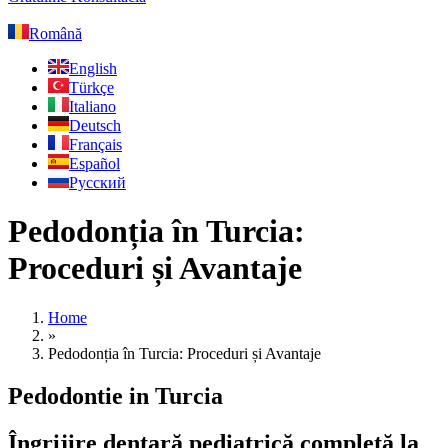
Română
English
Türkçe
Italiano
Deutsch
Français
Español
Русский
Pedodonția în Turcia:
Proceduri și Avantaje
Home
»
Pedodonția în Turcia: Proceduri și Avantaje
Pedodontie in Turcia
Îngrijire dentară pediatrică completă la