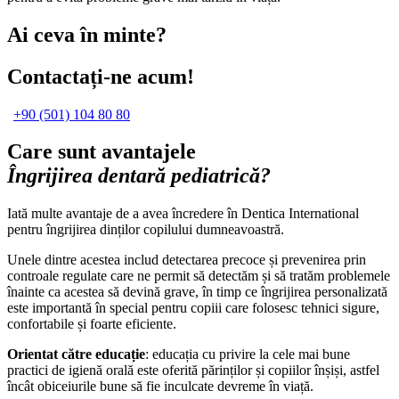
Ai ceva în minte?
Contactați-ne acum!
+90 (501) 104 80 80
Care sunt avantajele
Îngrijirea dentară pediatrică?
Iată multe avantaje de a avea încredere în Dentica International
pentru îngrijirea dinților copilului dumneavoastră.
Unele dintre acestea includ detectarea precoce și prevenirea prin
controale regulate care ne permit să detectăm și să tratăm problemele
înainte ca acestea să devină grave, în timp ce îngrijirea personalizată
este importantă în special pentru copiii care folosesc tehnici sigure,
confortabile și foarte eficiente.
Orientat către educație
: educația cu privire la cele mai bune
practici de igienă orală este oferită părinților și copiilor înșiși, astfel
încât obiceiurile bune să fie inculcate devreme în viață.