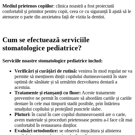
Mediul prietenos copiilor
: clinica noastră a fost proiectată
confortabil și primitor pentru copii, ceea ce cu siguranță îi ajută să le
atenueze o parte din anxietatea față de vizita la dentist.
Cum se efectuează serviciile
stomatologice pediatrice?
Serviciile noastre stomatologice pediatrice includ:
Verificări și curățări de rutină:
venirea în mod regulat ne va
permite să menținem dinții copilului dumneavoastră în stare
optimă de sănătate și să urmărim dezvoltarea dentară a
acestuia.
Tratamente și etanșanți cu fluor:
Aceste tratamente
preventive ne permit în continuare să abordăm cariile și cariile
dentare în cele mai timpurii stadii posibile, prin întărirea
smalțului copilului și protejând punctele slabe.
Pluturi:
în cazul în care copilul dumneavoastră are o carie,
avem materiale și proceduri prietenoase pentru a-l face cât mai
confortabil în restaurarea dinților.
Evaluări ortodontice:
se observă mușcătura și alinierea