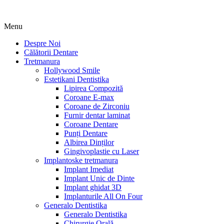
Menu
Despre Noi
Călătorii Dentare
Tretmanura
Hollywood Smile
Estetikani Dentistika
Lipirea Compozită
Coroane E-max
Coroane de Zirconiu
Furnir dentar laminat
Coroane Dentare
Punți Dentare
Albirea Dinților
Gingivoplastie cu Laser
Implantoske tretmanura
Implant Imediat
Implant Unic de Dinte
Implant ghidat 3D
Implanturile All On Four
Generalo Dentistika
Generalo Dentistika
Chirurgie Orală