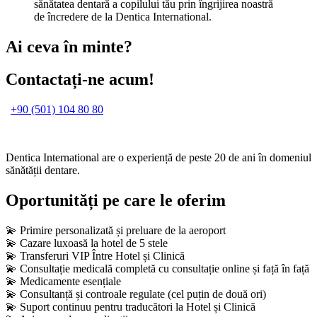
sănătatea dentară a copilului tău prin îngrijirea noastră
de încredere de la Dentica International.
Ai ceva în minte?
Contactați-ne acum!
+90 (501) 104 80 80
Dentica International are o experiență de peste 20 de ani în domeniul
sănătății dentare.
Oportunități pe care le oferim
💫 Primire personalizată și preluare de la aeroport
💫 Cazare luxoasă la hotel de 5 stele
💫 Transferuri VIP Între Hotel și Clinică
💫 Consultație medicală completă cu consultație online și față în față
💫 Medicamente esențiale
💫 Consultanță și controale regulate (cel puțin de două ori)
💫 Suport continuu pentru traducători la Hotel și Clinică