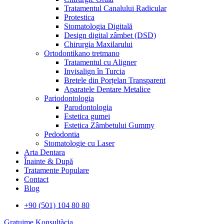
Tratamentul Canalului Radicular
Protestica
Stomatologia Digitală
Design digital zâmbet (DSD)
Chirurgia Maxilarului
Ortodontikano tretmano
Tratamentul cu Aligner
Invisalign în Turcia
Bretele din Porțelan Transparent
Aparatele Dentare Metalice
Pariodontologia
Parodontologia
Estetica gumei
Estetica Zâmbetului Gummy
Pedodontia
Stomatologie cu Laser
Arta Dentara
Înainte & După
Tratamente Populare
Contact
Blog
+90 (501) 104 80 80
Gratuime Konsultàcia