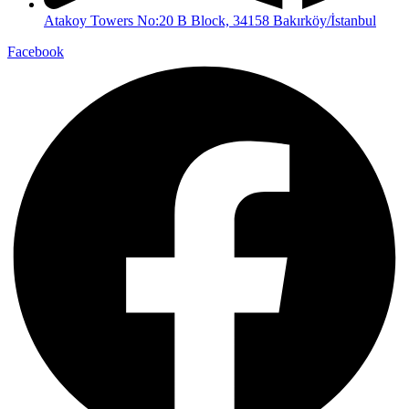
Atakoy Towers No:20 B Block, 34158 Bakırköy/İstanbul
Facebook