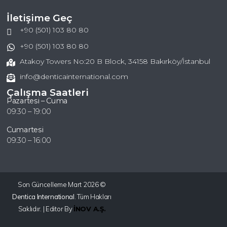
İletişime Geç
+90 (501) 103 80 80
+90 (501) 103 80 80
Atakoy Towers No:20 B Block, 34158 Bakırköy/İstanbul
info@denticainternational.com
Çalışma Saatleri
Pazartesi – Cuma
09:30 – 19:00
Cumartesi
09:30 – 16:00
Son Güncelleme Mart 2026 ©️
Dentica International
. Tüm Hakları
Saklıdır. | Editor By
İNOV A.Ş.