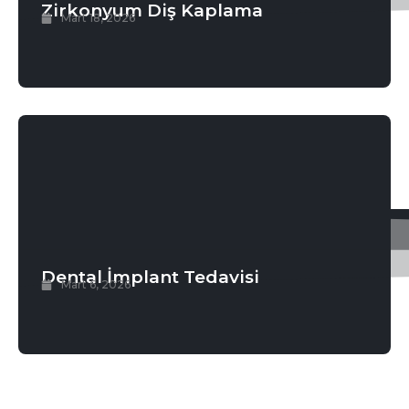
Zirkonyum Diş Kaplama
Mart 18, 2026
Dental İmplant Tedavisi
Mart 6, 2026