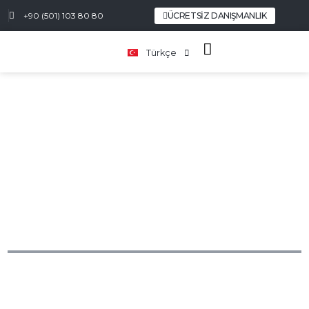
Español
+90 (501) 103 80 80
ÜCRETSIZ DANIŞMANLIK
Русский
Română
Türkçe