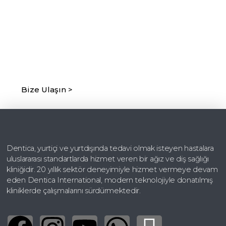
Randevu Almak İçin Hemen
İletişime Geçin!
Ekibimiz Sizlere Hizmet Vermekten Mutluluk
Duymaktadır.
Bize Ulaşın >
Dentica, yurtiçi ve yurtdışında tedavi olmak isteyen hastalara
uluslararası standartlarda hizmet veren bir ağız ve diş sağlığı
kliniğidir. 20 yıllık sektör deneyimiyle hizmet vermeye devam
eden Dentica International, modern teknolojiyle donatılmış
kliniklerde çalışmalarını sürdürmektedir.