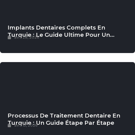
Implants Dentaires Complets En
Turquie : Le Guide Ultime Pour Un
avril 28, 2026
Sourire Permanent
Processus De Traitement Dentaire En
Turquie : Un Guide Étape Par Étape
avril 15, 2026