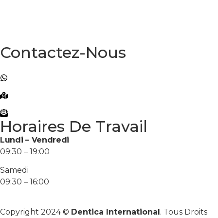
Voyage Dentaire
Blog
Contactez
Contactez-Nous
+90 (501) 104 80 80
+90 (501) 104 80 80
Atakoy Towers No:20 B Block, 34158 Bakırköy/
İstanbul
info@denticainternational.com
Horaires De Travail
Lundi – Vendredi
09:30 – 19:00
Samedi
09:30 – 16:00
Copyright 2024 ©
Dentica International
. Tous Droits