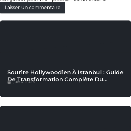
Sourire Hollywoodien À Istanbul : Guide
De Transformation Complète Du
juin 4, 2026
Sourire