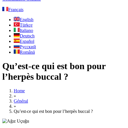
Français
English
Türkçe
Italiano
Deutsch
Español
Русский
Română
Qu’est-ce qui est bon pour
l’herpès buccal ?
Home
»
Général
»
Qu’est-ce qui est bon pour l’herpès buccal ?