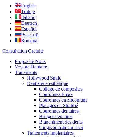
English
Türkçe
Italiano
Deutsch
Español
Русский
Română
Consultation Gratuite
Propos de Nous
Voyage Dentaire
Traitements
Hollywood Smile
Dentisterie esthétique
Collage de composites
Couronnes Emax
Couronnes en zirconium
Placages en Stratifié
Couronnes dentaires
Bridges dentaires
Blanchiment des dents
Gingivoplastie au laser
Traitements implantaires