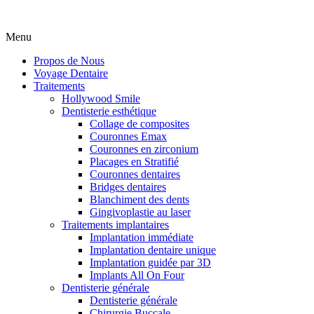
Menu
Propos de Nous
Voyage Dentaire
Traitements
Hollywood Smile
Dentisterie esthétique
Collage de composites
Couronnes Emax
Couronnes en zirconium
Placages en Stratifié
Couronnes dentaires
Bridges dentaires
Blanchiment des dents
Gingivoplastie au laser
Traitements implantaires
Implantation immédiate
Implantation dentaire unique
Implantation guidée par 3D
Implants All On Four
Dentisterie générale
Dentisterie générale
Chirurgie Buccale