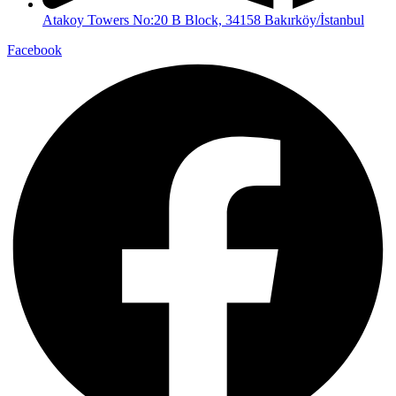
Atakoy Towers No:20 B Block, 34158 Bakırköy/İstanbul
Facebook