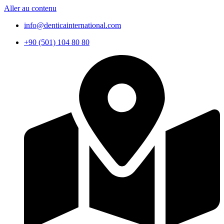
Aller au contenu
info@denticainternational.com
+90 (501) 104 80 80