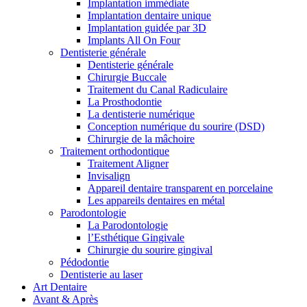
Implantation immédiate
Implantation dentaire unique
Implantation guidée par 3D
Implants All On Four
Dentisterie générale
Dentisterie générale
Chirurgie Buccale
Traitement du Canal Radiculaire
La Prosthodontie
La dentisterie numérique
Conception numérique du sourire (DSD)
Chirurgie de la mâchoire
Traitement orthodontique
Traitement Aligner
Invisalign
Appareil dentaire transparent en porcelaine
Les appareils dentaires en métal
Parodontologie
La Parodontologie
l’Esthétique Gingivale
Chirurgie du sourire gingival
Pédodontie
Dentisterie au laser
Art Dentaire
Avant & Après