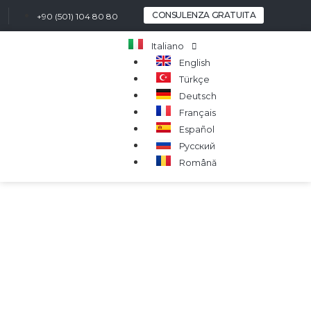
CONSULENZA GRATUITA
+90 (501) 104 80 80
Italiano
English
Türkçe
Deutsch
Français
Español
Русский
Română