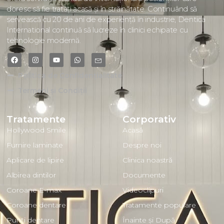
doresc să fie tratați acasă și în străinătate. Continuând să
servească cu 20 de ani de experiență în industrie, Dentica
International continuă să lucreze în clinici echipate cu
tehnologie modernă.
Politica de Confidențialitate
Termeni și Condiții
Tratamente
Corporativ
Hollywood Smile
Acasă
Furnire laminate
Despre noi
Aplicare de lipire
Clinica noastră
Albirea dintilor
Documente
Coroane E-max
Videoclipuri
Coroane dentare
Tratamente populare
Punți dentare
Înainte și După