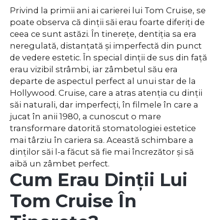
Privind la primii ani ai carierei lui Tom Cruise, se
poate observa că dinții săi erau foarte diferiți de
ceea ce sunt astăzi. În tinerețe, dentiția sa era
neregulată, distanțată și imperfectă din punct
de vedere estetic. În special dinții de sus din față
erau vizibil strâmbi, iar zâmbetul său era
departe de aspectul perfect al unui star de la
Hollywood. Cruise, care a atras atenția cu dinții
săi naturali, dar imperfecți, în filmele în care a
jucat în anii 1980, a cunoscut o mare
transformare datorită stomatologiei estetice
mai târziu în cariera sa. Această schimbare a
dinților săi l-a făcut să fie mai încrezător și să
aibă un zâmbet perfect.
Cum Erau Dinții Lui
Tom Cruise În