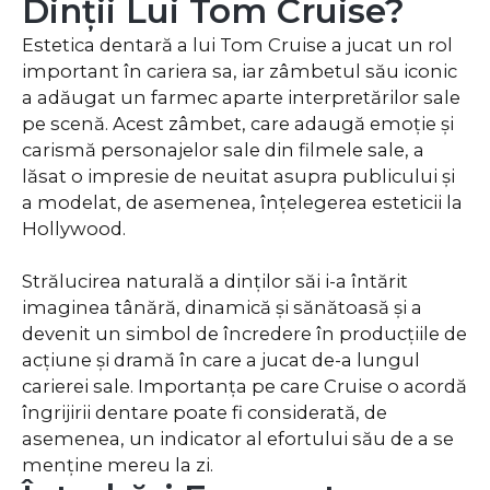
Dinții Lui Tom Cruise?
Estetica dentară a lui Tom Cruise a jucat un rol
important în cariera sa, iar zâmbetul său iconic
a adăugat un farmec aparte interpretărilor sale
pe scenă. Acest zâmbet, care adaugă emoție și
carismă personajelor sale din filmele sale, a
lăsat o impresie de neuitat asupra publicului și
a modelat, de asemenea, înțelegerea esteticii la
Hollywood.
Strălucirea naturală a dinților săi i-a întărit
imaginea tânără, dinamică și sănătoasă și a
devenit un simbol de încredere în producțiile de
acțiune și dramă în care a jucat de-a lungul
carierei sale. Importanța pe care Cruise o acordă
îngrijirii dentare poate fi considerată, de
asemenea, un indicator al efortului său de a se
menține mereu la zi.