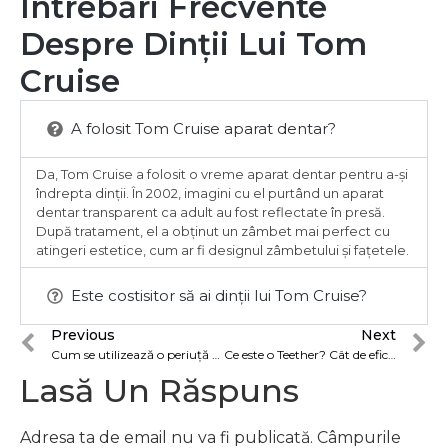
Întrebări Frecvente
Despre Dinții Lui Tom
Cruise
A folosit Tom Cruise aparat dentar?
Da, Tom Cruise a folosit o vreme aparat dentar pentru a-și
îndrepta dinții. În 2002, imagini cu el purtând un aparat
dentar transparent ca adult au fost reflectate în presă.
După tratament, el a obținut un zâmbet mai perfect cu
atingeri estetice, cum ar fi designul zâmbetului și fațetele.
Este costisitor să ai dinții lui Tom Cruise?
Previous
Next
Cum se utilizează o periuță de dinți reîncărcabilă? Care este diferența față de periuța de dinți normală?
Ce este o Teether? Cât de eficient este acesta în dezvoltarea dinților bebelușilor?
Lasă Un Răspuns
Adresa ta de email nu va fi publicată.
Câmpurile