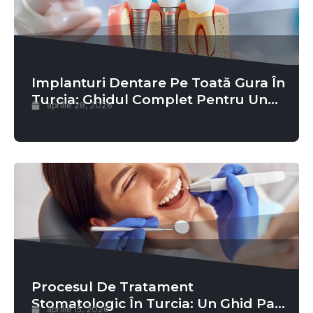
Implanturi Dentare Pe Toată Gura În
Turcia: Ghidul Complet Pentru Un
aprilie 28, 2026
Zâmbet Nou Permanent
Procesul De Tratament
Stomatologic În Turcia: Un Ghid Pas
aprilie 15, 2026