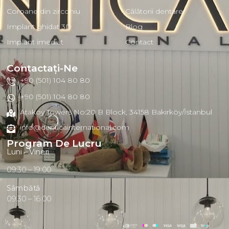
Coroane din zirconiu
Călătorii dentare
Implant ghidat 3D
Blog
Implant imediat
Contact
Contactaţi-Ne
+90 (501) 104 80 80
+90 (501) 104 80 80
Atakoy Towers No:20 B Block, 34158 Bakırköy/İstanbul
info@denticainternational.com
Program De Lucru
Luni – Vineri
09:30 – 19:00
Sâmbătă
09:30 – 16:00