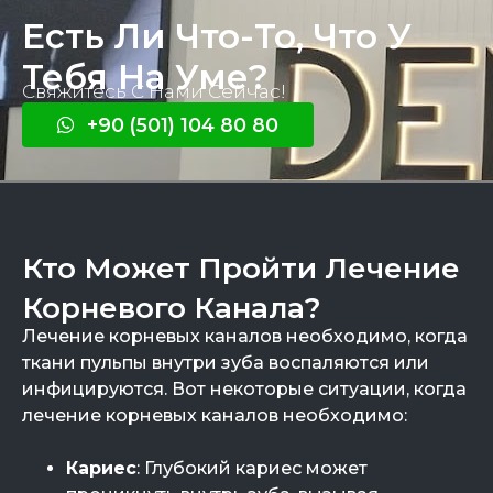
Есть Ли Что-То, Что У
Тебя На Уме?
Свяжитесь С Нами Сейчас!
+90 (501) 104 80 80
Кто Может Пройти Лечение
Корневого Канала?
Лечение корневых каналов необходимо, когда
ткани пульпы внутри зуба воспаляются или
инфицируются. Вот некоторые ситуации, когда
лечение корневых каналов необходимо:
Кариес
: Глубокий кариес может