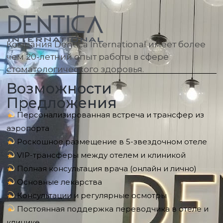
Компания Dentica International имеет более
чем 20-летний опыт работы в сфере
стоматологического здоровья.
Возможности
Предложения
Персонализированная встреча и трансфер из
аэропорта
Роскошное размещение в 5-звездочном отеле
VIP-трансферы между отелем и клиникой
Полная консультация врача (онлайн и лично)
Основные лекарства
Консультации и регулярные осмотры
Постоянная поддержка переводчика в отеле и
клинике