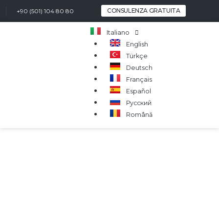
CONSULENZA GRATUITA
+90 (501) 104 80 80
Italiano
English
Türkçe
Deutsch
Français
Español
Русский
Română