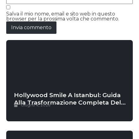
Salva il mio nome, email e sito web in questo
browser per la prossima volta che commento.
Hollywood Smile A Istanbul: Guida
Alla Trasformazione Completa Del
Giugno 4, 2026
Sorriso