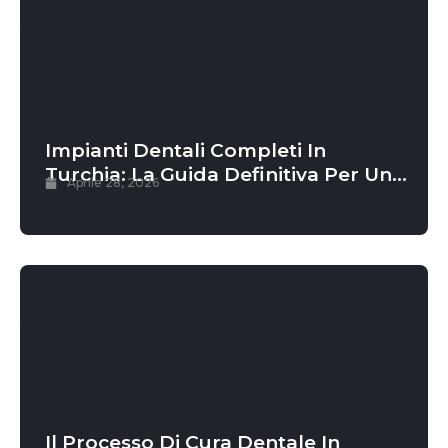
Impianti Dentali Completi In
Turchia: La Guida Definitiva Per Un
Aprile 28, 2026
Nuovo Sorriso Permanente
Il Processo Di Cura Dentale In