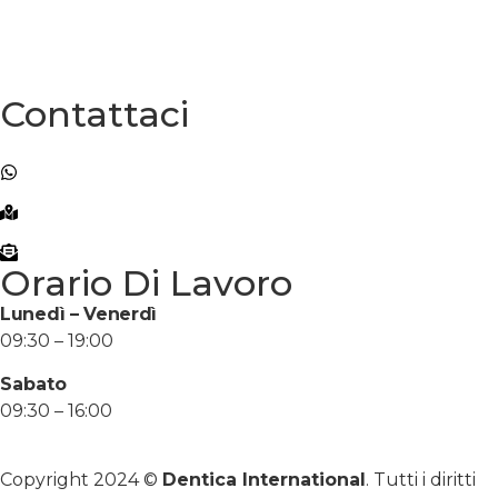
Viaggio Dentale
Blog
Comunicazione
Contattaci
+90 (501) 104 80 80
+90 (501) 104 80 80
Atakoy Towers No:20 B Block, 34158 Bakırköy/
İstanbul
info@denticainternational.com
Orario Di Lavoro
Lunedì – Venerdì
09:30 – 19:00
Sabato
09:30 – 16:00
Copyright 2024 ©
Dentica International
. Tutti i diritti