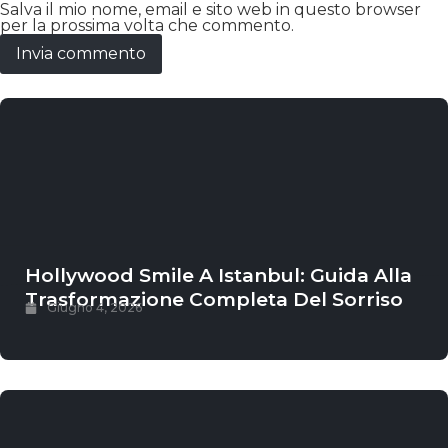
Salva il mio nome, email e sito web in questo browser
per la prossima volta che commento.
Hollywood Smile A Istanbul: Guida Alla
Trasformazione Completa Del Sorriso
Giugno 4, 2026