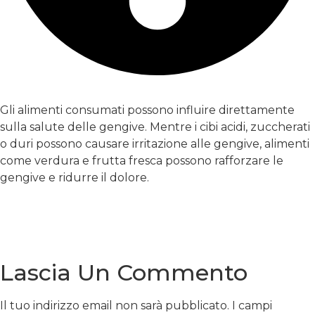
Il cibo consumato influisce sul dolore gengivale?
Gli alimenti consumati possono influire direttamente
sulla salute delle gengive. Mentre i cibi acidi, zuccherati
o duri possono causare irritazione alle gengive, alimenti
come verdura e frutta fresca possono rafforzare le
gengive e ridurre il dolore.
Previous
Cosa causa l’infiammazione gengivale? Cosa
succede se non viene curata?
Next
Come fare i gargarismi? A cosa dovresti prestare
attenzione?
Lascia Un Commento
Il tuo indirizzo email non sarà pubblicato.
I campi