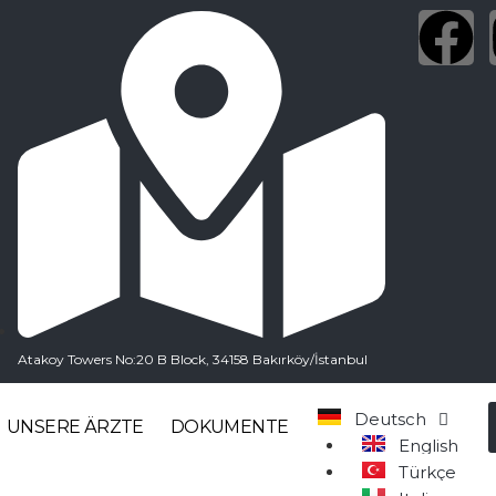
Atakoy Towers No:20 B Block, 34158 Bakırköy/İstanbul
Deutsch
UNSERE ÄRZTE
DOKUMENTE
English
Türkçe