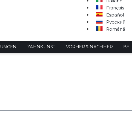
Italiano
Français
Español
Русский
Română
LUNGEN
ZAHNKUNST
VORHER & NACHHER
BEL