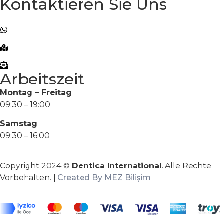
Kontaktieren Sie Uns
+90 (501) 104 80 80
+90 (501) 104 80 80
Atakoy Towers No:20 B Block, 34158 Bakırköy/
İstanbul
info@denticainternational.com
Arbeitszeit
Montag – Freitag
09:30 – 19:00
Samstag
09:30 – 16:00
Copyright 2024 ©
Dentica International
. Alle Rechte
Vorbehalten. |
Created By MEZ Bilişim