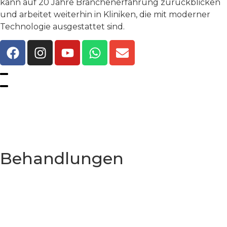
kann auf 20 Jahre Branchenerfahrung zurückblicken
und arbeitet weiterhin in Kliniken, die mit moderner
Technologie ausgestattet sind.
Datenschutzrichtlinie
Allgemeine Geschäftsbedingungen
Behandlungen
Hollywood Smile
Laminatfurniere
Klebeanwendung
Zahnaufhellung
E-max-Kronen