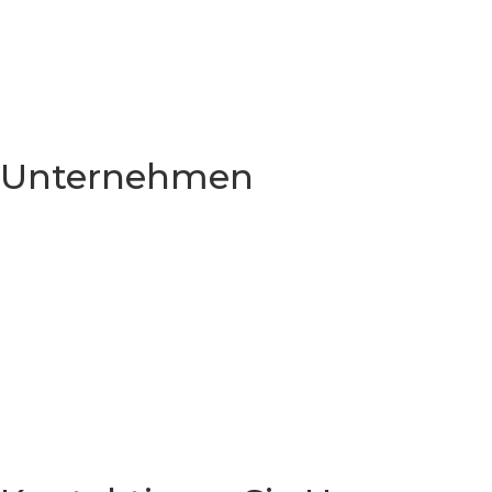
Zahnkronen
Zahnbrücken
Zirkonkronen
3D Gesteuertes Implantat
Sofortimplantation
Unternehmen
Heim
Über Uns
Unsere Klinik
Dokumente
Videos
Beliebte Behandlungen
Vorher & Nachher
Viaggi Dentali
Blog
Kontakt