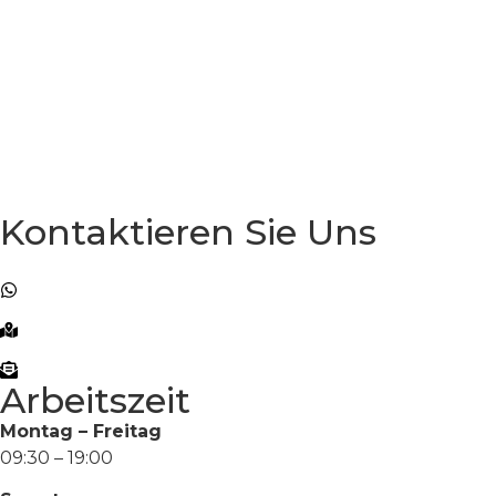
Dokumente
Videos
Beliebte Behandlungen
Vorher & Nachher
Viaggi Dentali
Blog
Kontakt
Kontaktieren Sie Uns
+90 (501) 104 80 80
+90 (501) 104 80 80
Atakoy Towers No:20 B Block, 34158 Bakırköy/
İstanbul
info@denticainternational.com
Arbeitszeit
Montag – Freitag
09:30 – 19:00