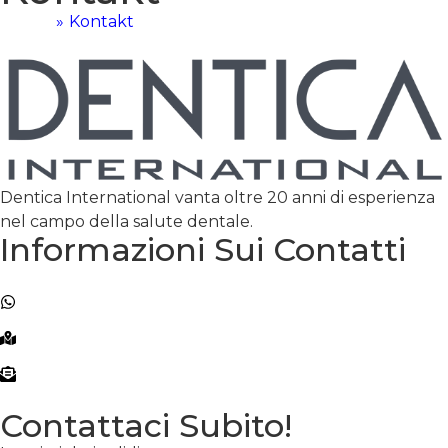
Home
»
Kontakt
Dentica International vanta oltre 20 anni di esperienza
nel campo della salute dentale.
Informazioni Sui Contatti
+90 (501) 104 80 80
+90 (501) 104 80 80
Atakoy Towers No:20 B Block, 34158 Bakırköy/
İstanbul
info@denticainternational.com
Contattaci Subito!