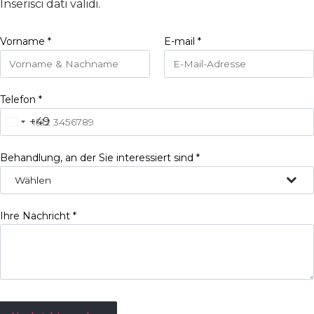
Inserisci dati validi.
Vorname
*
E-mail
*
Telefon
*
+49
Germany +49
Behandlung, an der Sie interessiert sind
*
Wählen
Ihre Nachricht
*