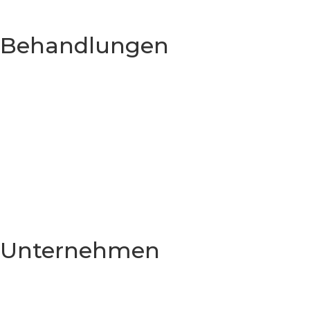
Behandlungen
Hollywood Smile
Laminatfurniere
Klebeanwendung
Zahnaufhellung
E-max-Kronen
Zahnkronen
Zahnbrücken
Zirkonkronen
3D Gesteuertes Implantat
Sofortimplantation
Unternehmen
Heim
Über Uns
Unsere Klinik