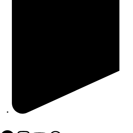
Atakoy Towers No:20 B Block, 34158 Bakırköy/İst