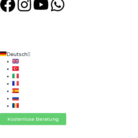
Heim
Videos
Unsere Klinik
Unsere Ärzt
Deutsch
English
Türkçe
Italiano
Français
Español
Русский
Română
Kostenlose Beratung