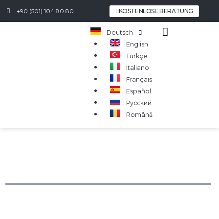
+90 (501) 104 80 80
KOSTENLOSE BERATUNG
Deutsch
English
Türkçe
Italiano
Français
Español
Русский
Română