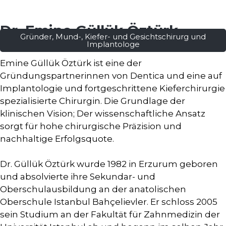
Dr. Emine Güllük Öztürk
Gründer, Mund-, Kiefer- und Gesichtschirurg und
Implantologe
Emine Güllük Öztürk ist eine der
Gründungspartnerinnen von Dentica und eine auf
Implantologie und fortgeschrittene Kieferchirurgie
spezialisierte Chirurgin. Die Grundlage der
klinischen Vision; Der wissenschaftliche Ansatz
sorgt für hohe chirurgische Präzision und
nachhaltige Erfolgsquote.
Dr. Güllük Öztürk wurde 1982 in Erzurum geboren
und absolvierte ihre Sekundar- und
Oberschulausbildung an der anatolischen
Oberschule Istanbul Bahçelievler. Er schloss 2005
sein Studium an der Fakultät für Zahnmedizin der