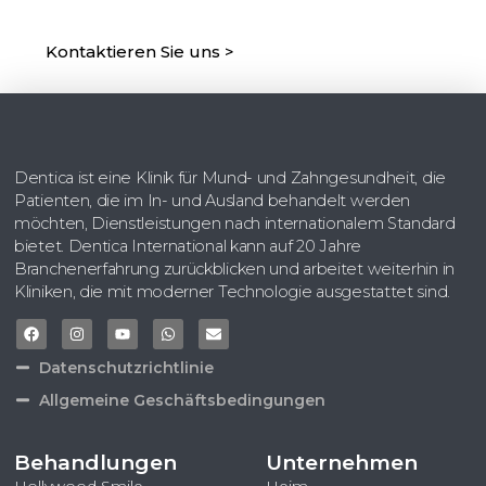
Einen Termin Zu Vereinbaren!
Unser Team Ist Gerne Für Sie Da.
Kontaktieren Sie uns >
Dentica ist eine Klinik für Mund- und Zahngesundheit, die
Patienten, die im In- und Ausland behandelt werden
möchten, Dienstleistungen nach internationalem Standard
bietet. Dentica International kann auf 20 Jahre
Branchenerfahrung zurückblicken und arbeitet weiterhin in
Kliniken, die mit moderner Technologie ausgestattet sind.
Datenschutzrichtlinie
Allgemeine Geschäftsbedingungen
Behandlungen
Unternehmen