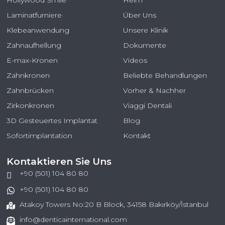
Hollywood Smile
Heim
Laminatfurniere
Über Uns
Klebeanwendung
Unsere Klinik
Zahnaufhellung
Dokumente
E-max-Kronen
Videos
Zahnkronen
Beliebte Behandlungen
Zahnbrücken
Vorher & Nachher
Zirkonkronen
Viaggi Dentali
3D Gesteuertes Implantat
Blog
Sofortimplantation
Kontakt
Kontaktieren Sie Uns
+90 (501) 104 80 80
+90 (501) 104 80 80
Atakoy Towers No:20 B Block, 34158 Bakırköy/İstanbul
info@denticainternational.com