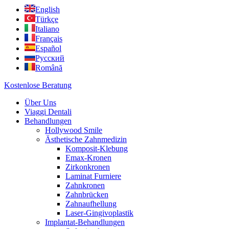
English
Türkçe
Italiano
Français
Español
Русский
Română
Kostenlose Beratung
Über Uns
Viaggi Dentali
Behandlungen
Hollywood Smile
Ästhetische Zahnmedizin
Komposit-Klebung
Emax-Kronen
Zirkonkronen
Laminat Furniere
Zahnkronen
Zahnbrücken
Zahnaufhellung
Laser-Gingivoplastik
Implantat-Behandlungen