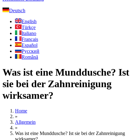
Deutsch
English
Türkçe
Italiano
Français
Español
Русский
Română
Was ist eine Munddusche? Ist
sie bei der Zahnreinigung
wirksamer?
Home
»
Allgemein
»
Was ist eine Munddusche? Ist sie bei der Zahnreinigung
wirksamer?