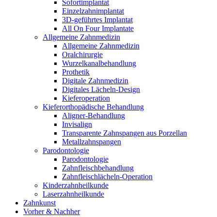
Sofortimplantat
Einzelzahnimplantat
3D-geführtes Implantat
All On Four Implantate
Allgemeine Zahnmedizin
Allgemeine Zahnmedizin
Oralchirurgie
Wurzelkanalbehandlung
Prothetik
Digitale Zahnmedizin
Digitales Lächeln-Design
Kieferoperation
Kieferorthopädische Behandlung
Aligner-Behandlung
Invisalign
Transparente Zahnspangen aus Porzellan
Metallzahnspangen
Parodontologie
Parodontologie
Zahnfleischbehandlung
Zahnfleischlächeln-Operation
Kinderzahnheilkunde
Laserzahnheilkunde
Zahnkunst
Vorher & Nachher