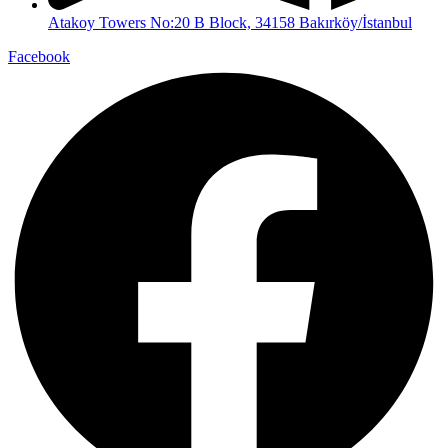
Atakoy Towers No:20 B Block, 34158 Bakırköy/İstanbul
Facebook