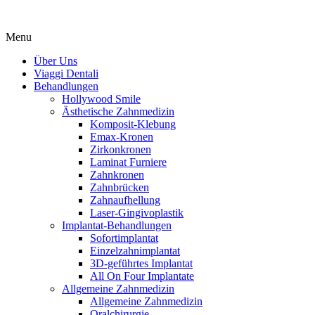
Menu
Über Uns
Viaggi Dentali
Behandlungen
Hollywood Smile
Ästhetische Zahnmedizin
Komposit-Klebung
Emax-Kronen
Zirkonkronen
Laminat Furniere
Zahnkronen
Zahnbrücken
Zahnaufhellung
Laser-Gingivoplastik
Implantat-Behandlungen
Sofortimplantat
Einzelzahnimplantat
3D-geführtes Implantat
All On Four Implantate
Allgemeine Zahnmedizin
Allgemeine Zahnmedizin
Oralchirurgie