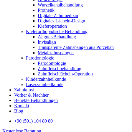
Wurzelkanalbehandlung
Prothetik
Digitale Zahnmedizin
Digitales Lächeln-Design
Kieferoperation
Kieferorthopädische Behandlung
Aligner-Behandlung
Invisalign
Transparente Zahnspangen aus Porzellan
Metallzahnspangen
Parodontologie
Parodontologie
Zahnfleischbehandlung
Zahnfleischlächeln-Operation
Kinderzahnheilkunde
Laserzahnheilkunde
Zahnkunst
Vorher & Nachher
Beliebte Behandlungen
Kontakt
Blog
+90 (501) 104 80 80
Kostenlose Beratung